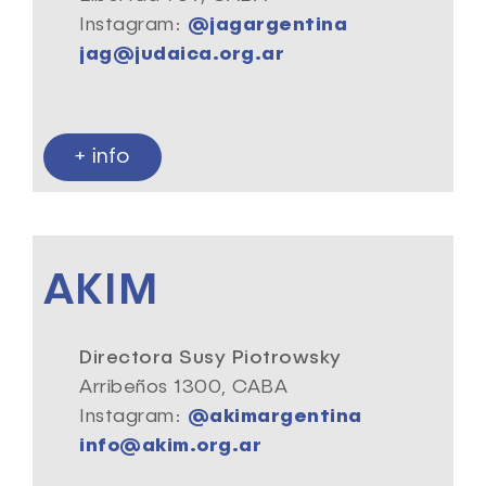
Instagram:
@jagargentina
jag@judaica.org.ar
+ info
AKIM
Directora Susy Piotrowsky
Arribeños 1300, CABA
Instagram:
@akimargentina
info@akim.org.ar