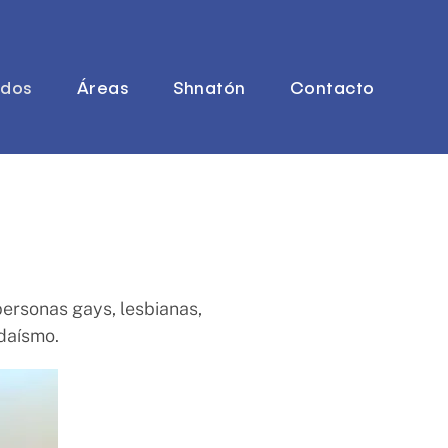
dos
Áreas
Shnatón
Contacto
personas gays, lesbianas,
udaísmo.